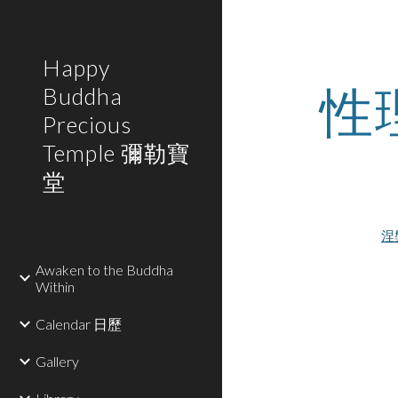
Sk
Happy
性
Buddha
Precious
Temple 彌勒寶
堂
涅槃
Awaken to the Buddha
Within
Calendar 日歷
Gallery