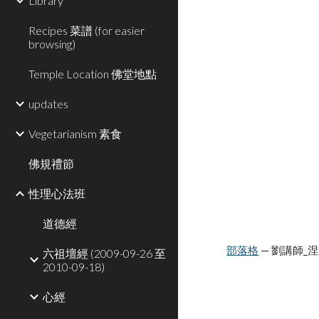
Library
Recipes 菜譜 (for easier
browsing)
Temple Location 佛堂地點
updates
Vegetarianism 素食
佛規禮節
性理心法班
道德經
部落格
 — 劉講師_
六祖壇經 (2009-09-26 至
2010-09-18)
心經