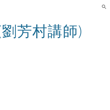
ion
(劉芳村講師)