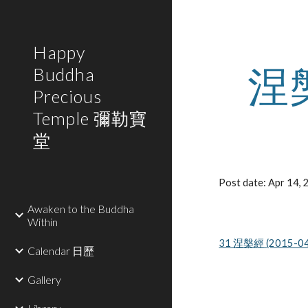
Sk
Happy
涅
Buddha
Precious
Temple 彌勒寶
堂
Post date: Apr 14,
Awaken to the Buddha
Within
31 涅槃經 (2015-04
Calendar 日歷
Gallery