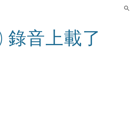
ion
) 錄音上載了