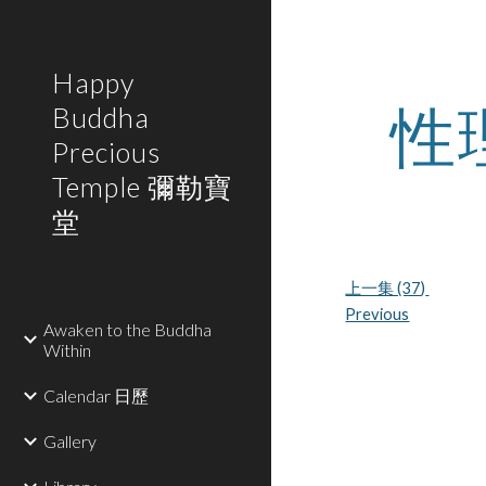
Sk
Happy
性
Buddha
Precious
Temple 彌勒寶
堂
上一集 (37) 
Previous
Awaken to the Buddha
Within
Calendar 日歷
Gallery