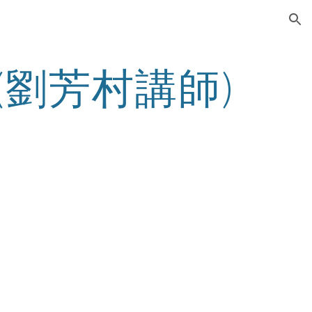
ion
(劉芳村講師)