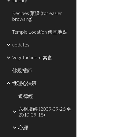
Library
Recipes 菜譜 (for easier
browsing)
Temple Location 佛堂地點
updates
Vegetarianism 素食
佛規禮節
性理心法班
道德經
六祖壇經 (2009-09-26 至
2010-09-18)
心經