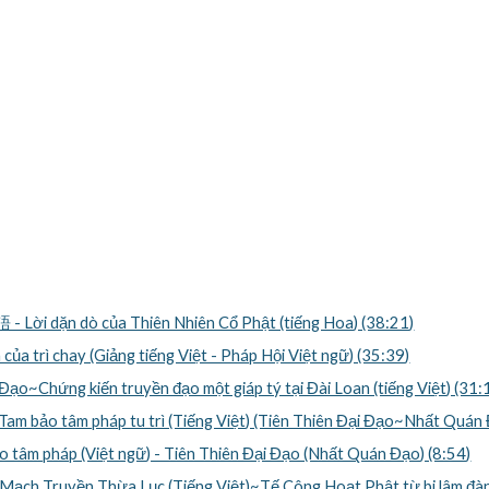
 dặn dò của Thiên Nhiên Cổ Phật (tiếng Hoa) (38:21)
 trì chay (Giảng tiếng Việt - Pháp Hội Việt ngữ) (35:39)
~Chứng kiến truyền đạo một giáp tý tại Đài Loan (tiếng Việt) (31:
o tâm pháp tu trì (Tiếng Việt) (Tiên Thiên Đại Đạo~Nhất Quán Đ
m pháp (Việt ngữ) - Tiên Thiên Đại Đạo (Nhất Quán Đạo) (8:54)
 Truyền Thừa Lục (Tiếng Việt)~Tế Công Hoạt Phật từ bi lâm đàn