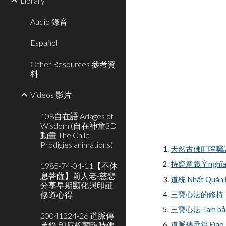
Library
Audio 錄音
Español
Other Resources 參考資
料
Videos 影片
108自在語 Adages of
Wisdom (自在神童3D
動畫 The Child
Prodigies animations)
天然古佛叮嚀囑語 - Lời
持齋意義 Ý nghĩa của
1985-74-04-11【不休
息菩薩】前人老-慈悲
道統 Nhất Quán Đạo
分享早期顯化與印証-
修道心得
三寶心法的修持 Tam bả
三寶心法 Tam bảo tâ
20041224-26 道脈傳
承錄 印尼棉蘭臨時佛
道脈傳承錄 Đạo Mạch