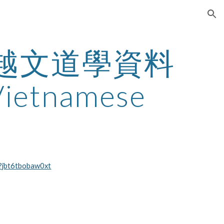
ion
iáo 越文道學資料 
 Vietnamese
/?jbt6tbobaw0xt