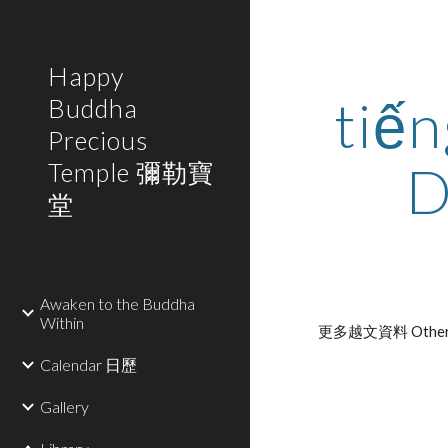
Sk
Happy
tiế
Buddha
Precious
D
Temple 彌勒寶
堂
Awaken to the Buddha
Within
更多越文資料 Other Dao 
Calendar 日歷
Gallery