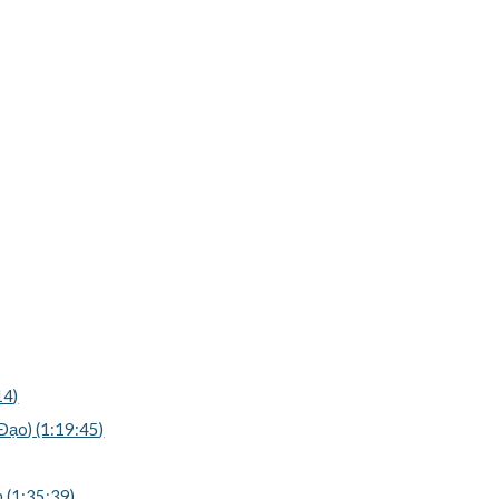
14)
ạo) (1:19:45)
 (1:35:39)