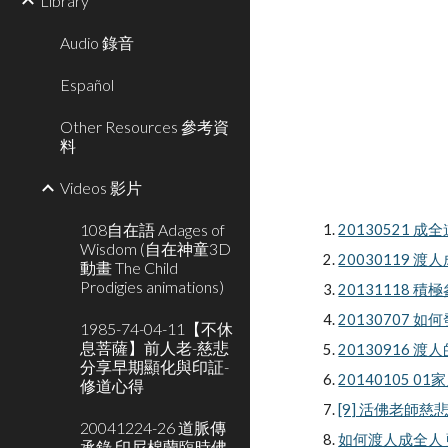
Library
Audio 錄音
Español
Other Resources 參考資
料
Videos 影片
108自在語 Adages of
20130521 
Wisdom (自在神童3D
20030119 渡
動畫 The Child
Prodigies animations)
20131118 
20130707 如
1985-74-04-11【不休
息菩薩】前人老-慈悲
20130916 
分享早期顯化與印証-
20140105 
修道心得
[9] 活佛老師慈悲
20041224-26 道脈傳
如何渡人成全人 藍明
承錄 印尼棉蘭臨時佛