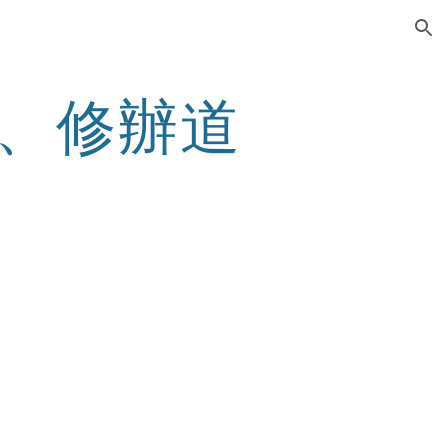
ion
、修辦道