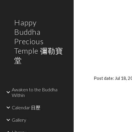
Sk
Happy
Buddha
Precious
Temple 彌勒寶
堂
Post date: Jul 18,
Awaken to the Buddha
Within
Calendar 日歷
Gallery