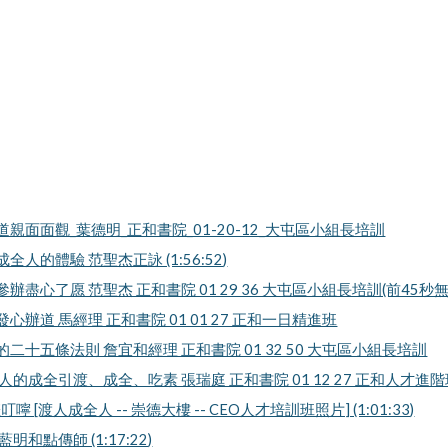
成全道親面面觀_葉德明_正和書院_01-20-12_大屯區小組長培訓
人成全人的體驗 范聖杰正詠 (1:56:52)
積極參辦盡心了愿 范聖杰 正和書院 01 29 36 大屯區小組長培訓(前45秒無
何發心辦道 馬經理 正和書院 01 01 27 正和一日精進班
渡人的二十五條法則 詹宜和經理 正和書院 01 32 50 大屯區小組長培訓
01家人的成全引渡、成全、吃素 張瑞庭 正和書院 01 12 27 正和人才進
叮嚀 [渡人成全人 -- 崇德大樓 -- CEO人才培訓班照片] (1:01:33)
和點傳師 (1:17:22)