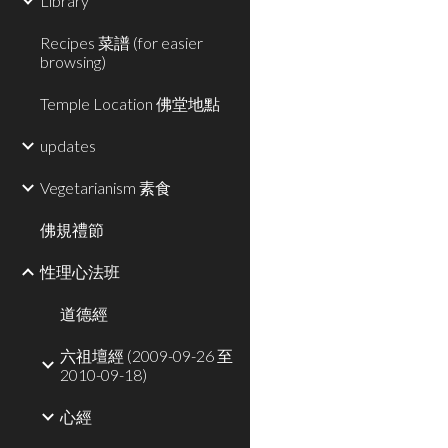
Library
Recipes 菜譜 (for easier
browsing)
Temple Location 佛堂地點
updates
Vegetarianism 素食
佛規禮節
性理心法班
道德經
六祖壇經 (2009-09-26 至
2010-09-18)
心經