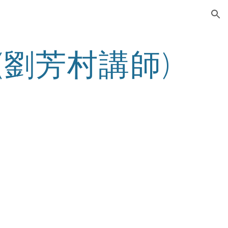
ion
(劉芳村講師)