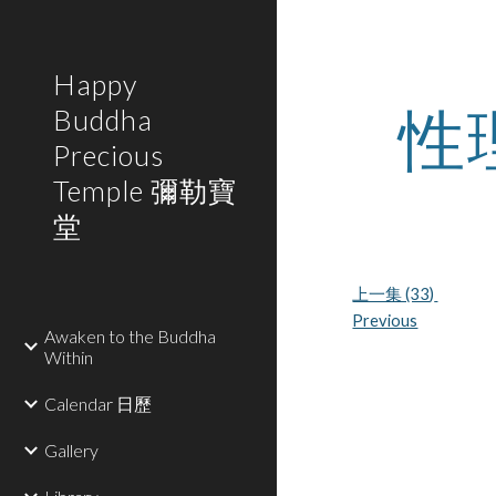
Sk
Happy
性
Buddha
Precious
Temple 彌勒寶
堂
上一集 (33) 
Previous
Awaken to the Buddha
Within
Calendar 日歷
Gallery