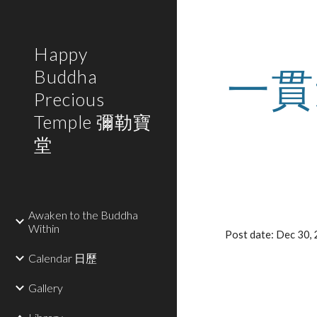
Sk
Happy
一貫
Buddha
Precious
Temple 彌勒寶
堂
Awaken to the Buddha
Within
Post date: Dec 30
Calendar 日歷
Gallery