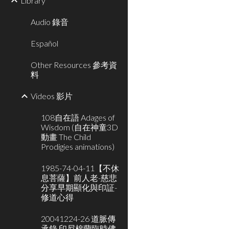
Library
Audio 錄音
Español
Other Resources 參考資
料
Videos 影片
108自在語 Adages of
Wisdom (自在神童3D
動畫 The Child
Prodigies animations)
1985-74-04-11【不休
息菩薩】前人老-慈悲
分享早期顯化與印証-
修道心得
20041224-26 道脈傳
承錄 印尼棉蘭臨時佛