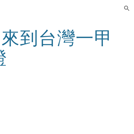
ion
-來到台灣一甲
證