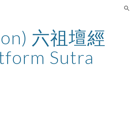
ion
ion) 六祖壇經 
atform Sutra