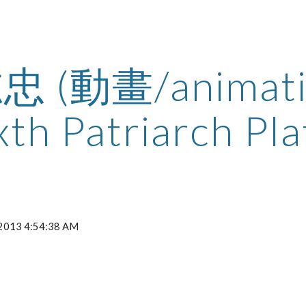
ip to main content
Skip to navigat
 (動畫/animat
xth Patriarch Pl
, 2013 4:54:38 AM