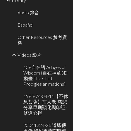
Library
Audio 錄音
Español
Other Resources 參考資
料
Videos 影片
108自在語 Adages of
Wisdom (自在神童3D
動畫 The Child
Prodigies animations)
1985-74-04-11【不休
息菩薩】前人老-慈悲
分享早期顯化與印証-
修道心得
20041224-26 道脈傳
承錄 印尼棉蘭臨時佛