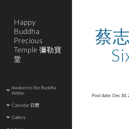
Sk
Happy
蔡志忠
Buddha
Precious
Si
Temple 彌勒寶
堂
Awaken to the Buddha
Within
Post date: Dec 30
Calendar 日歷
Gallery