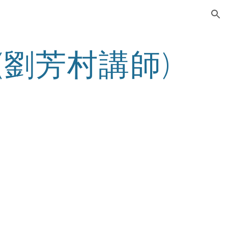
ion
(劉芳村講師)