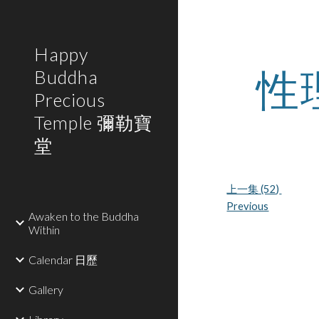
Sk
Happy
性
Buddha
Precious
Temple 彌勒寶
堂
上一集 (52) 
Previous
Awaken to the Buddha
Within
Calendar 日歷
Gallery