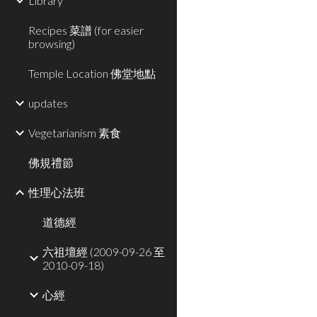
Library
Recipes 菜譜 (for easier
browsing)
Temple Location 佛堂地點
updates
Vegetarianism 素食
佛規禮節
性理心法班
道德經
六祖壇經 (2009-09-26 至
2010-09-18)
心經